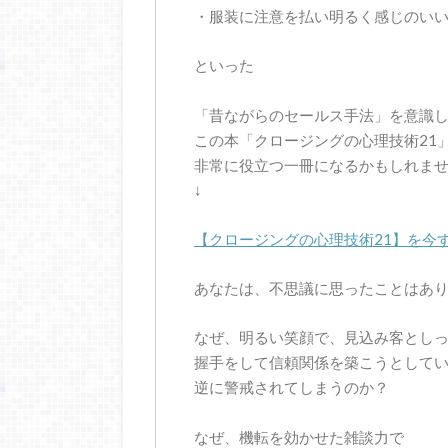
・服装に注意を払い明るく感じのい
といった
「昔ながらのセールス手法」を意識
この本「クロージングの心理技術21
非常に役立つ一冊になるかもしれま
↓
【
クロージングの心理技術21
】
を今
あなたは、不思議に思ったことはあ
なぜ、明るい笑顔で、見込み客とし
握手をして信頼関係を築こうとして
逆に警戒されてしまうのか？
なぜ、機転を効かせた雑談力で