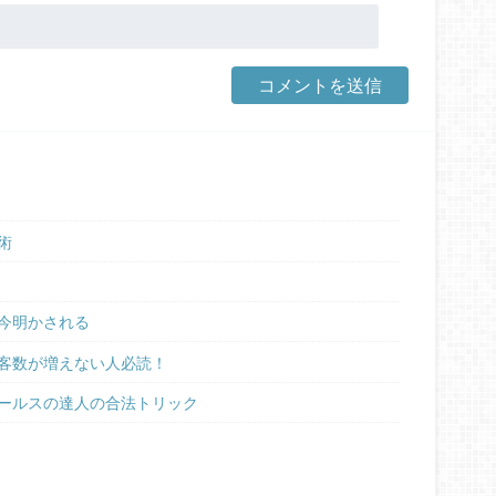
術
今明かされる
客数が増えない人必読！
ールスの達人の合法トリック