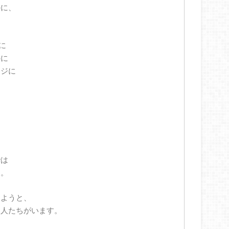
のに、
に
のに
ージに
では
す。
えようと、
す人たちがいます。