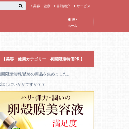
美容 健康
書籍紹介
サービス
HOME
ホーム
【美容・健康カテゴリー 初回限定特価PR 】
初回限定無料/破格の商品を集めました。
お試しにいかがですか？？