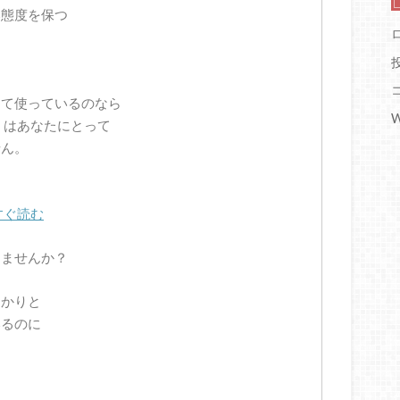
い態度を保つ
して使っているのなら
W
」はあなたにとって
せん。
すぐ読む
りませんか？
っかりと
いるのに